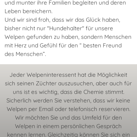
und munter ihre Familien begleiten und deren
Leben bereichern.
Und wir sind froh, dass wir das Glück haben,
bisher nicht nur "Hundehalter" für unsere
Welpen gefunden zu haben, sondern Menschen
mit Herz und Gefühl für den “ besten Freund
des Menschen”.
Jeder Welpeninteressent hat die Möglichkeit
sich seinen Züchter auszusuchen, aber auch für
uns ist es wichtig, dass die Chemie stimmt.
Sicherlich werden Sie verstehen, dass wir keine
Welpen per Email oder telefonisch reservieren.
Wir möchten Sie und das Umfeld für den
Welpen in einem persönlichen Gespräch
kennen lernen. Gleichzeitig können Sie sich ein