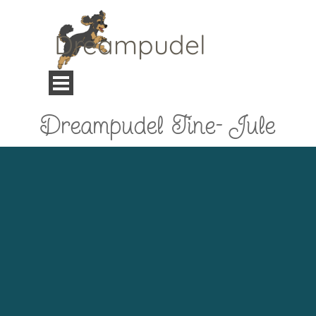
Direkt zum Seiteninhalt
Dreampudel
Menü überspringen
Dreampudel Tine- Jule