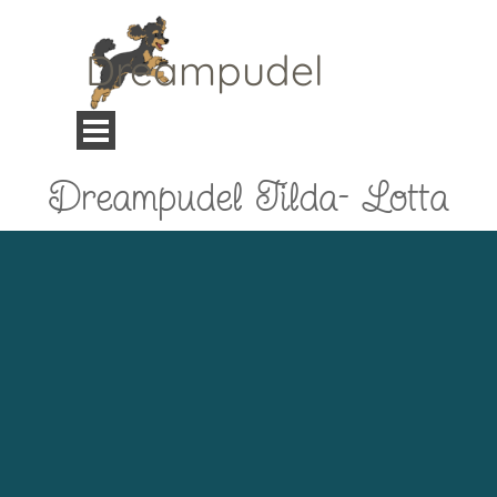
Direkt zum Seiteninhalt
Dreampudel
Menü überspringen
Dreampudel Tilda- Lotta